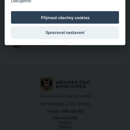
Děkujeme!
Nejaktuálnější info
A už nepřijdete o žádné aktuality, koncerty nebo třeba
Přijmout všechny cookies
soutěže.
Vánoce Brno na Facebooku
Spravovat nastavení
Vánoce Brno na Instagramu
Vánoce Brno na YouTube
Úřad městské části Brno-střed
Dominikánská 2, 601 69 Brno
Infolinka:
800 100 862
Vánoční trhy
Program
Atrakce