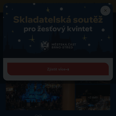
Výzva k obsazení vybraných prodejních míst
na akci „Vánoce Brno 2026“
neziskovými organizacemi a sociálními podniky
×
Atrakce
Kašna Parnas
Zpět na atrakce
Kašna Parnas
Zelný trh
Zjistit více
+2 další