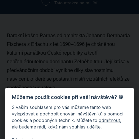
Tato atrakce se mi líbí
Barokní kašna Parnas od architekta Johanna Bernharda
Fischera z Erlachu z let 1690–1696 je chráněnou
kulturní památkou České republiky a tvoří
nepřehlédnutelnou dominantu Zelného trhu. Její krása v
předvánočním období vynikne díky slavnostnímu
nasvícení, o které se postarali mistři vizuálních efektů ze
společnosti Visualove.
Můžeme použít cookies při vaší návštěvě? 🍪
S vaším souhlasem pro vás můžeme tento web
vylepšovat a pochopit chování návštěvníků s pomocí
cookies a podobných technik. Můžete to
odmítnout
,
ale budeme rádi, když nám souhlas udělíte.
Zobrazit na mapě