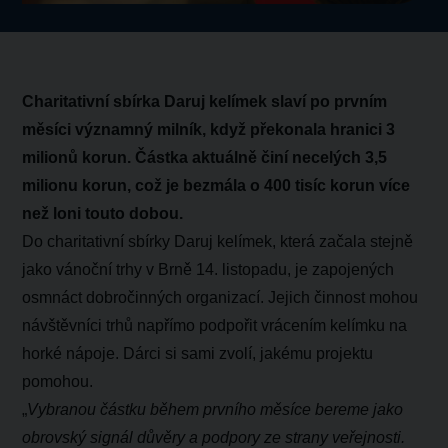
Charitativní sbírka Daruj kelímek slaví po prvním
měsíci významný milník, když překonala hranici 3
milionů korun. Částka aktuálně činí necelých 3,5
milionu korun, což je bezmála o 400 tisíc korun více
než loni touto dobou.
Do charitativní sbírky Daruj kelímek, která začala stejně
jako vánoční trhy v Brně 14. listopadu, je zapojených
osmnáct dobročinných organizací. Jejich činnost mohou
návštěvníci trhů napřímo podpořit vrácením kelímku na
horké nápoje. Dárci si sami zvolí, jakému projektu
pomohou.
„
Vybranou částku během prvního měsíce bereme jako
obrovský signál důvěry a podpory ze strany veřejnosti.