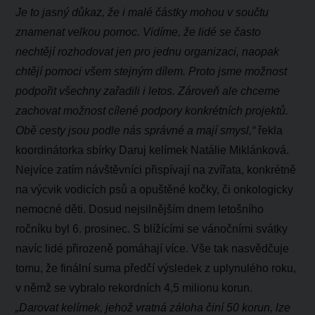
Je to jasný důkaz, že i malé částky mohou v součtu
znamenat velkou pomoc. Vidíme, že lidé se často
nechtějí rozhodovat jen pro jednu organizaci, naopak
chtějí pomoci všem stejným dílem. Proto jsme možnost
podpořit všechny zařadili i letos. Zároveň ale chceme
zachovat možnost cílené podpory konkrétních projektů.
Obě cesty jsou podle nás správné a mají smysl,“
řekla
koordinátorka sbírky Daruj kelímek Natálie Miklánková.
Nejvíce zatím návštěvníci přispívají na zvířata, konkrétně
na výcvik vodicích psů a opuštěné kočky, či onkologicky
nemocné děti. Dosud nejsilnějším dnem letošního
ročníku byl 6. prosinec. S blížícími se vánočními svátky
navíc lidé přirozeně pomáhají více. Vše tak nasvědčuje
tomu, že finální suma předčí výsledek z uplynulého roku,
v němž se vybralo rekordních 4,5 milionu korun.
„Darovat kelímek, jehož vratná záloha činí 50 korun, lze