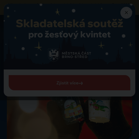
Výzva k obsazení vybraných prodejních míst
na akci „Vánoce Brno 2026“
neziskovými organizacemi a sociálními podniky
×
Aktuality
Zpět na novinky
Lidé rekordně pomáhají ve sbírce Daruj kelímek
Lidé rekordně pomáhají
ve sbírce Daruj kelímek
16. 12. 2025
Zjistit více