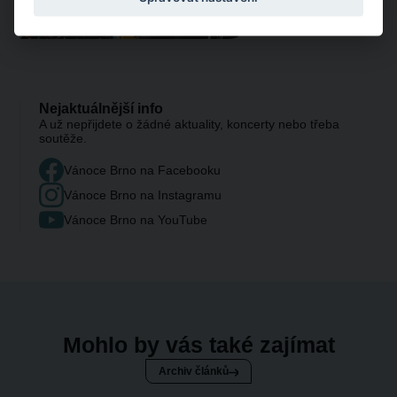
Nejaktuálnější info
A už nepřijdete o žádné aktuality, koncerty nebo třeba
soutěže.
Vánoce Brno na Facebooku
Vánoce Brno na Instagramu
Vánoce Brno na YouTube
Mohlo by vás také zajímat
Archiv článků