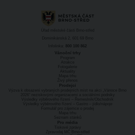
Úřad městské části Brno-střed
Dominikánská 2, 601 69 Brno
Infolinka:
800 100 862
Vánoční trhy
Program
Atrakce
Fotogalerie
Aktuality
Mapa trhu
Živý přenos
Prodejci
Výzva k obsazení vybraných prodejních míst na akci „Vánoce Brno
2026“ neziskovými organizacemi a sociálními podniky
Výsledky výběrového řízení – Řemeslník/Obchodník
Výsledky výběrového řízení – Gastro – jídlo/nápoje
Formulář pro zájemce o prodej
Mapa trhu
Seznam stánků
Pro média
Tiskové zprávy
Zpravodaj MČ Brno-střed