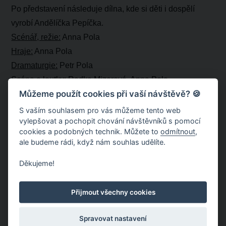
Po představení následuje dílna, kde si děti i dospělí
vyrobí Andělíčka Pepíčka.
Scénář, režie:
Anna Pola
Hraje:
Anna Pola
Dramaturgie:
Petr Pola
Scéna a loutky:
Radka Mizerová, Anna Pola
Můžeme použít cookies při vaší návštěvě? 🍪
Poděkování:
obci Velenovy, Michalu Němcovi-
Jablkoňovi, Robertu Smolíkovi, Petrovi Chloubovi
S vaším souhlasem pro vás můžeme tento web
vylepšovat a pochopit chování návštěvníků s pomocí
cookies a podobných technik. Můžete to
odmítnout
,
ale budeme rádi, když nám souhlas udělíte.
Děkujeme!
Přijmout všechny cookies
Spravovat nastavení