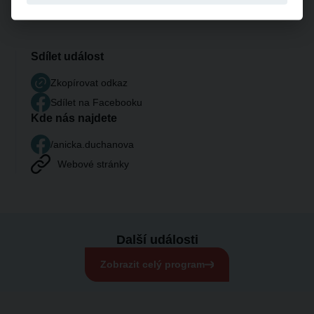
Sdílet událost
Zkopírovat odkaz
Sdílet na Facebooku
Kde nás najdete
/anicka.duchanova
Webové stránky
Další události
Zobrazit celý program