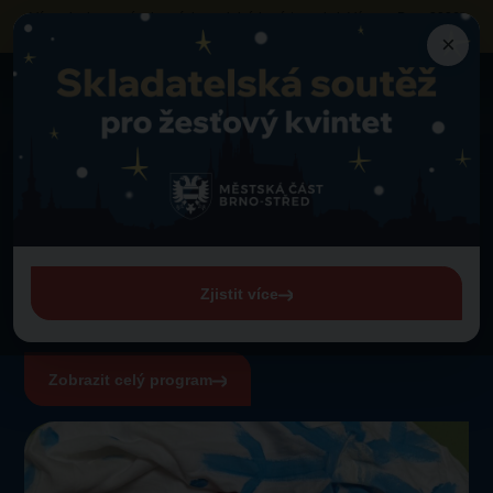
Výzva k obsazení vybraných prodejních míst
na akci „Vánoce Brno 2026“
neziskovými organizacemi a sociálními podniky
×
Program
Zpět na program
Divadelní spolek OUKEJ – pohádka
Neděle 30. 11. 2025 od 15:00
Divadelní spolek OUKEJ –
pohádka
Zjistit více
U Jošta
Zobrazit celý program