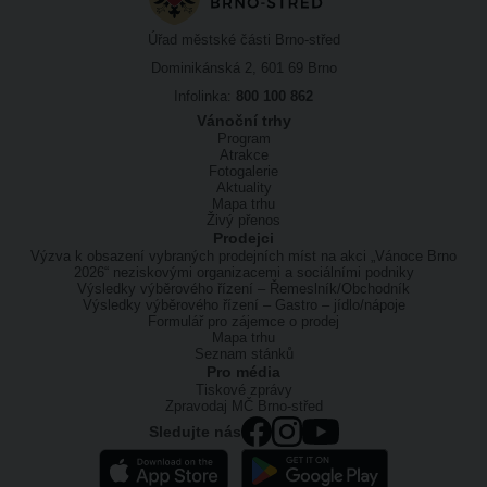
Úřad městské části Brno-střed
Dominikánská 2, 601 69 Brno
Infolinka:
800 100 862
Vánoční trhy
Program
Atrakce
Fotogalerie
Aktuality
Mapa trhu
Živý přenos
Prodejci
Výzva k obsazení vybraných prodejních míst na akci „Vánoce Brno
2026“ neziskovými organizacemi a sociálními podniky
Výsledky výběrového řízení – Řemeslník/Obchodník
Výsledky výběrového řízení – Gastro – jídlo/nápoje
Formulář pro zájemce o prodej
Mapa trhu
Seznam stánků
Pro média
Tiskové zprávy
Zpravodaj MČ Brno-střed
Sledujte nás