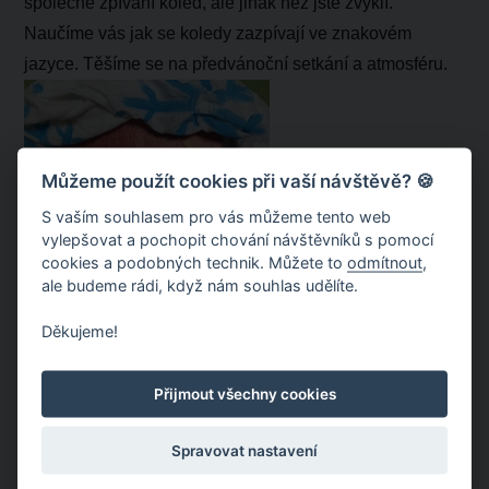
společné zpívání koled, ale jinak než jste zvyklí.
Naučíme vás jak se koledy zazpívají ve znakovém
jazyce. Těšíme se na předvánoční setkání a atmosféru.
Můžeme použít cookies při vaší návštěvě? 🍪
S vaším souhlasem pro vás můžeme tento web
vylepšovat a pochopit chování návštěvníků s pomocí
cookies a podobných technik. Můžete to
odmítnout
,
ale budeme rádi, když nám souhlas udělíte.
Děkujeme!
Přijmout všechny cookies
Spravovat nastavení