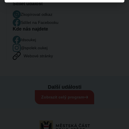
Sdílet událost
Zkopírovat odkaz
Sdílet na Facebooku
Kde nás najdete
/dsoukej
@spolek.oukej
Webové stránky
Další události
Zobrazit celý program