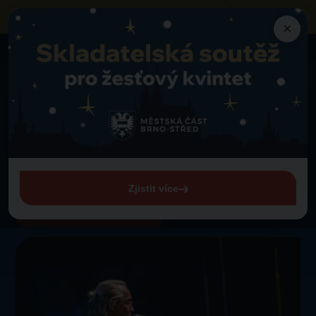
Výzva k obsazení vybraných prodejních míst
na akci „Vánoce Brno 2026“
neziskovými organizacemi a sociálními podniky
×
Program
Jiří Bartas
Zpět na program
Středa 26. 11. 2025 od 18:00
Jiří Bartas
U Jošta
Zjistit více
Zobrazit celý program