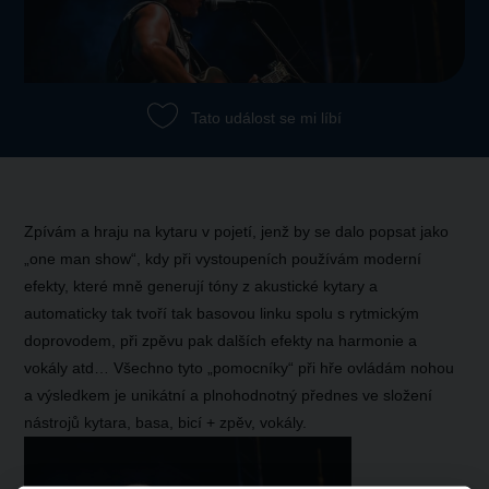
Tato událost se mi líbí
Zpívám a hraju na kytaru v pojetí, jenž by se dalo popsat jako
„one man show“, kdy
při vystoupeních používám moderní
efekty, které mně generují tóny z akustické kytary a
automaticky tak tvoří tak basovou linku spolu s rytmickým
doprovodem, při zpěvu pak dalších efekty na harmonie a
vokály atd… Všechno tyto „pomocníky“ při hře ovládám nohou
a výsledkem je unikátní a plnohodnotný přednes ve složení
nástrojů kytara, basa, bicí + zpěv, vokály.