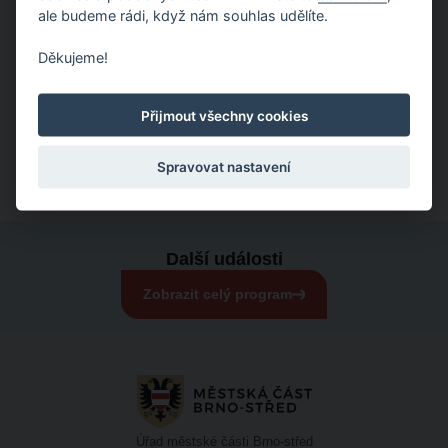
ale budeme rádi, když nám souhlas udělíte.
Děkujeme!
Sdílet událost
Přijmout všechny cookies
Zkopírovat odkaz
Sdílet na Facebooku
Spravovat nastavení
Další události
Zobrazit celý program
Úřad městské části Brno-střed