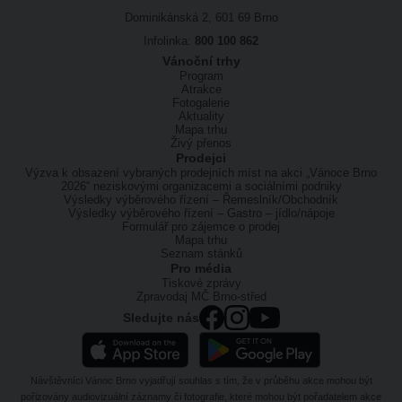
Dominikánská 2, 601 69 Brno
Infolinka:
800 100 862
Vánoční trhy
Program
Atrakce
Fotogalerie
Aktuality
Mapa trhu
Živý přenos
Prodejci
Výzva k obsazení vybraných prodejních míst na akci „Vánoce Brno
2026“ neziskovými organizacemi a sociálními podniky
Výsledky výběrového řízení – Řemeslník/Obchodník
Výsledky výběrového řízení – Gastro – jídlo/nápoje
Formulář pro zájemce o prodej
Mapa trhu
Seznam stánků
Pro média
Tiskové zprávy
Zpravodaj MČ Brno-střed
Sledujte nás
Návštěvníci Vánoc Brno vyjadřují souhlas s tím, že v průběhu akce mohou být
pořizovány audiovizuální záznamy či fotografie, které mohou být pořadatelem akce