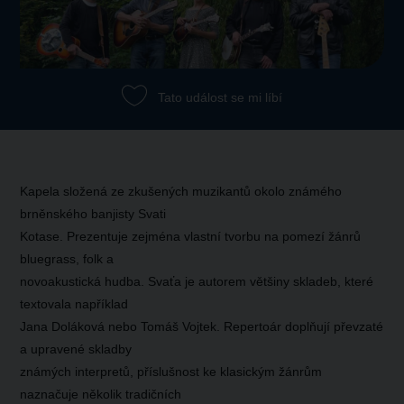
Tato událost se mi líbí
Kapela složená ze zkušených muzikantů okolo známého
brněnského banjisty Svati
Kotase. Prezentuje zejména vlastní tvorbu na pomezí žánrů
bluegrass, folk a
novoakustická hudba. Svaťa je autorem většiny skladeb, které
textovala například
Jana Doláková nebo Tomáš Vojtek. Repertoár doplňují převzaté
a upravené skladby
známých interpretů, příslušnost ke klasickým žánrům
naznačuje několik tradičních