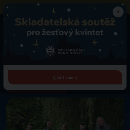
Výzva k obsazení vybraných prodejních míst
na akci „Vánoce Brno 2026“
neziskovými organizacemi a sociálními podniky
×
Program
Svaťa Kotas Band
Zpět na program
Sobota 22. 11. 2025 od 18:30
Svaťa Kotas Band
U Jošta
Zjistit více
Zobrazit celý program