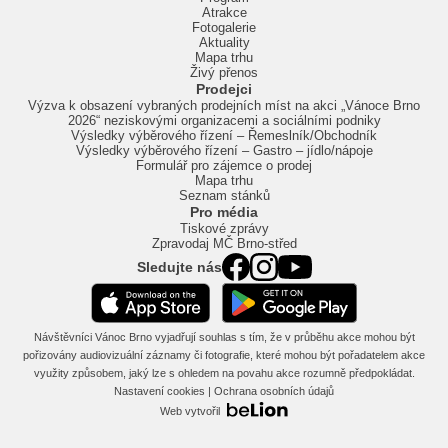
Atrakce
Fotogalerie
Aktuality
Mapa trhu
Živý přenos
Prodejci
Výzva k obsazení vybraných prodejních míst na akci „Vánoce Brno
2026“ neziskovými organizacemi a sociálními podniky
Výsledky výběrového řízení – Řemeslník/Obchodník
Výsledky výběrového řízení – Gastro – jídlo/nápoje
Formulář pro zájemce o prodej
Mapa trhu
Seznam stánků
Pro média
Tiskové zprávy
Zpravodaj MČ Brno-střed
Sledujte nás
Návštěvníci Vánoc Brno vyjadřují souhlas s tím, že v průběhu akce mohou být
pořizovány audiovizuální záznamy či fotografie, které mohou být pořadatelem akce
využity způsobem, jaký lze s ohledem na povahu akce rozumně předpokládat.
Nastavení cookies
|
Ochrana osobních údajů
Web vytvořil