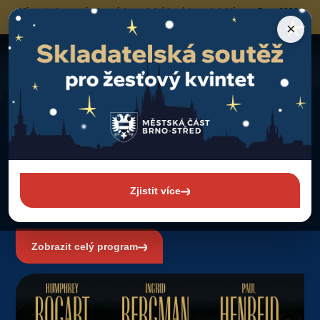
Výzva k obsazení vybraných prodejních míst
na akci „Vánoce Brno 2026“
neziskovými organizacemi a sociálními podniky
×
Program
Zpět na program
Zimní kino – Casablanca (1942)
Čtvrtek 25. 12. 2025 od 15:00
Zimní kino – Casablanca
(1942)
Zjistit více
Zelný trh
Zobrazit celý program