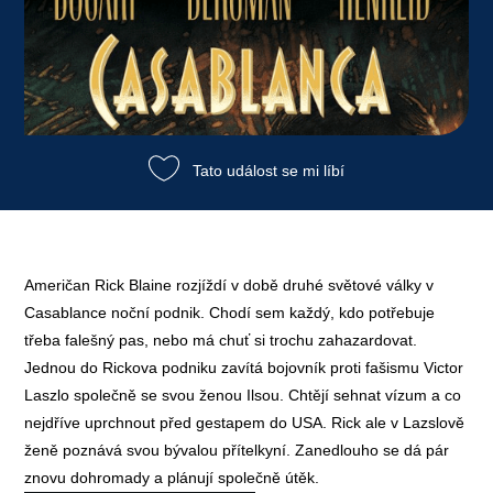
Tato událost se mi líbí
Američan Rick Blaine rozjíždí v době druhé světové války v
Casablance noční podnik. Chodí sem každý, kdo potřebuje
třeba falešný pas, nebo má chuť si trochu zahazardovat.
Jednou do Rickova podniku zavítá bojovník proti fašismu Victor
Laszlo společně se svou ženou Ilsou. Chtějí sehnat vízum a co
nejdříve uprchnout před gestapem do USA. Rick ale v Lazslově
ženě poznává svou bývalou přítelkyní. Zanedlouho se dá pár
znovu dohromady a plánují společně útěk.