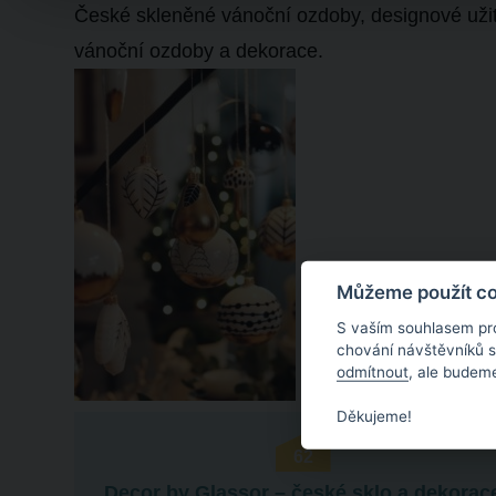
České skleněné vánoční ozdoby, designové užit
vánoční ozdoby a dekorace.
Můžeme použít coo
S vaším souhlasem pr
chování návštěvníků 
odmítnout
, ale budeme
Děkujeme!
62
Decor by Glassor – české sklo a dekorac