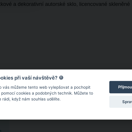
kové a dekorativní autorské sklo, licencované skleněné
kies při vaší návštěvě? 🍪
Přijmou
o vás můžeme tento web vylepšovat a pochopit
s pomocí cookies a podobných technik. Můžete to
 rádi, když nám souhlas udělíte.
Spra
e