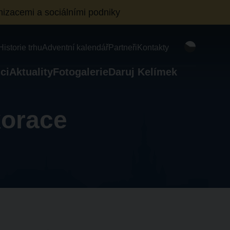
izacemi a sociálními podniky
Historie trhu
Adventní kalendář
Partneři
Kontakty
ci
Aktuality
Fotogalerie
Daruj Kelímek
korace