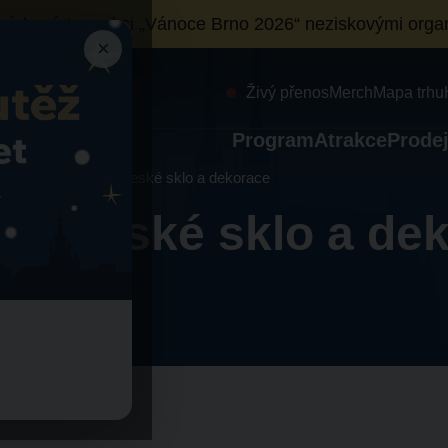
ních míst
na akci „Vánoce Brno 2026“ neziskovými organ
×
Živý přenos
Merch
Mapa trhu
Program
Atrakce
Prodej
ecor by Glassor – české sklo a dekorace
r – české sklo a de