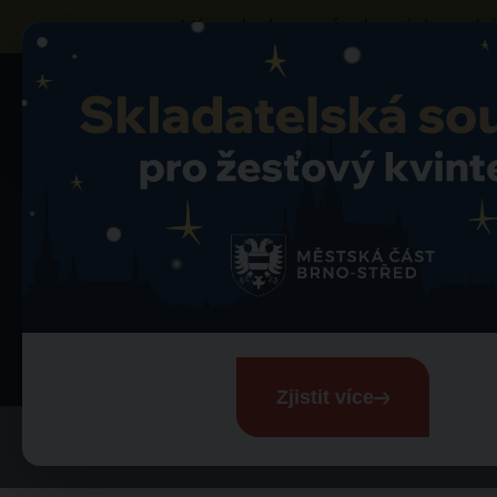
Výzva k obsazení vybraných prodej
Mapa trhů
Zelný trh
D
Zpět na detail trhu
Decor by Glasso
Zelný trh
Zjistit více