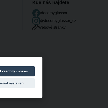
Kde nás najdete
/decorbyglassor
@decorbyglassor_cz
Webové stránky
t všechny cookies
vovat nastavení