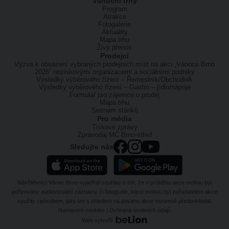
Vánoční trhy
Program
Atrakce
Fotogalerie
Aktuality
Mapa trhu
Živý přenos
Prodejci
Výzva k obsazení vybraných prodejních míst na akci „Vánoce Brno
2026“ neziskovými organizacemi a sociálními podniky
Výsledky výběrového řízení – Řemeslník/Obchodník
Výsledky výběrového řízení – Gastro – jídlo/nápoje
Formulář pro zájemce o prodej
Mapa trhu
Seznam stánků
Pro média
Tiskové zprávy
Zpravodaj MČ Brno-střed
Sledujte nás
Návštěvníci Vánoc Brno vyjadřují souhlas s tím, že v průběhu akce mohou být
pořizovány audiovizuální záznamy či fotografie, které mohou být pořadatelem akce
využity způsobem, jaký lze s ohledem na povahu akce rozumně předpokládat.
Nastavení cookies
|
Ochrana osobních údajů
Web vytvořil