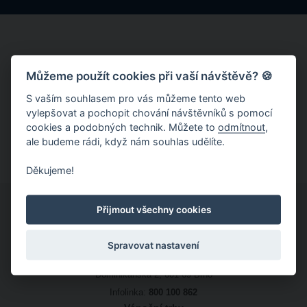
Nahřívací polštářky
Můžeme použít cookies při vaší návštěvě? 🍪
54
S vaším souhlasem pro vás můžeme tento web
vylepšovat a pochopit chování návštěvníků s pomocí
Nahřívací polštářky
cookies a podobných technik. Můžete to
odmítnout
,
Zelný trh
ale budeme rádi, když nám souhlas udělíte.
Děkujeme!
Přijmout všechny cookies
Spravovat nastavení
Úřad městské části Brno-střed
Dominikánská 2, 601 69 Brno
Infolinka:
800 100 862