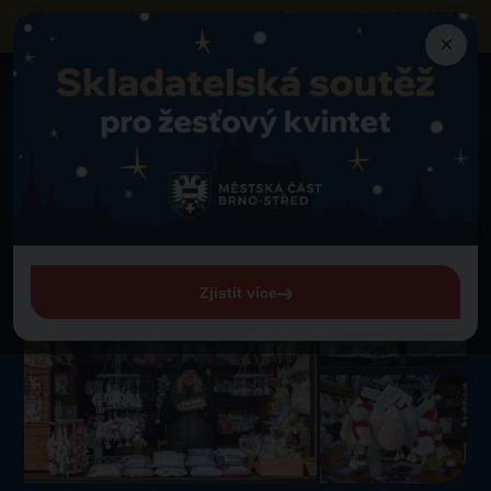
Výzva k obsazení vybraných prodejních míst
na akci „Vánoce Brno 2026“
neziskovými organizacemi a sociálními podniky
×
Mapa trhů
Zelný trh
Zpět na detail trhu
Nahřívací polštářky
Nahřívací polštářky
Zelný trh
Zjistit více