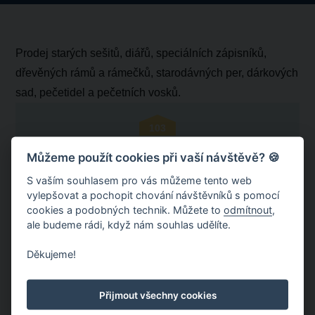
Prodej starých sešitů, diářů, speciálních zápisníků,
dřevěných rámů a rámečků, starodávných per, dárkových
sad, pečetidel a pečetních vosků.
103
Písařství
Můžeme použít cookies při vaší návštěvě? 🍪
Zelný trh
S vaším souhlasem pro vás můžeme tento web
vylepšovat a pochopit chování návštěvníků s pomocí
cookies a podobných technik. Můžete to
odmítnout
,
ale budeme rádi, když nám souhlas udělíte.
Kde nás najdete
Děkujeme!
/profile.php
@kniharstvi_pisarstvi
Přijmout všechny cookies
Webové stránky