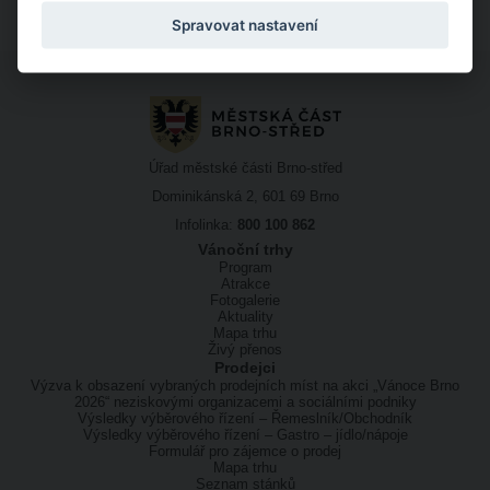
Spravovat nastavení
Úřad městské části Brno-střed
Dominikánská 2, 601 69 Brno
Infolinka:
800 100 862
Vánoční trhy
Program
Atrakce
Fotogalerie
Aktuality
Mapa trhu
Živý přenos
Prodejci
Výzva k obsazení vybraných prodejních míst na akci „Vánoce Brno
2026“ neziskovými organizacemi a sociálními podniky
Výsledky výběrového řízení – Řemeslník/Obchodník
Výsledky výběrového řízení – Gastro – jídlo/nápoje
Formulář pro zájemce o prodej
Mapa trhu
Seznam stánků