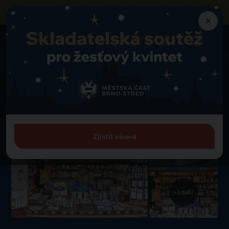
Výzva k obsazení vybraných prodejních míst
na akci „Vánoce Brno 2026“
neziskovými organizacemi a sociálními podniky
×
Mapa trhů
Zelný trh
Písařství
Zpět na detail trhu
Písařství
Zelný trh
Zjistit více
+1 další