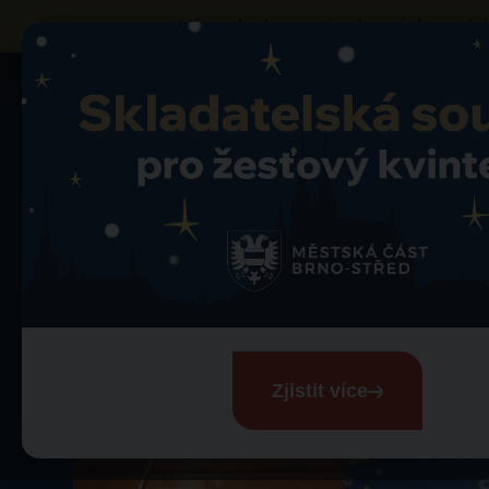
Výzva k obsazení vybraných prodej
Mapa trhů
Zelný trh
S
Zpět na detail trhu
Svařák – vinař
Zelný trh
Zjistit více