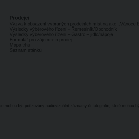
Prodejci
Výzva k obsazení vybraných prodejních míst na akci „Vánoce B
Výsledky výběrového řízení – Řemeslník/Obchodník
Výsledky výběrového řízení – Gastro – jídlo/nápoje
Formulář pro zájemce o prodej
Mapa trhu
Seznam stánků
kce mohou být pořizovány audiovizuální záznamy či fotografie, které mohou 