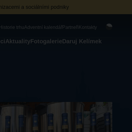
izacemi a sociálními podniky
Historie trhu
Adventní kalendář
Partneři
Kontakty
ci
Aktuality
Fotogalerie
Daruj Kelímek