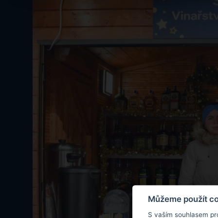
Můžeme použít coo
S vaším souhlasem pr