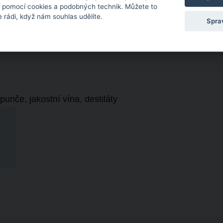
s pomocí cookies a podobných technik. Můžete to
 rádi, když nám souhlas udělíte.
Spra
unče, jakostní vína, destiláty