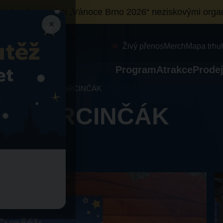
ních míst
na akci „Vánoce Brno 2026“ neziskovými organ
×
Živý přenos
Merch
Mapa trhu
Program
Atrakce
Prodej
vařák – vinařství MARCINČÁK
ství MARCINČÁK