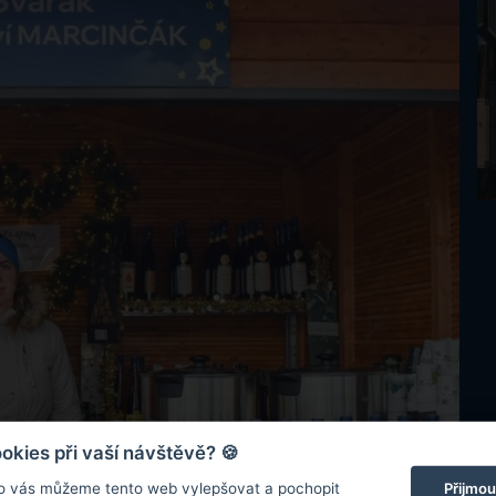
kies při vaší návštěvě? 🍪
Přijmou
o vás můžeme tento web vylepšovat a pochopit