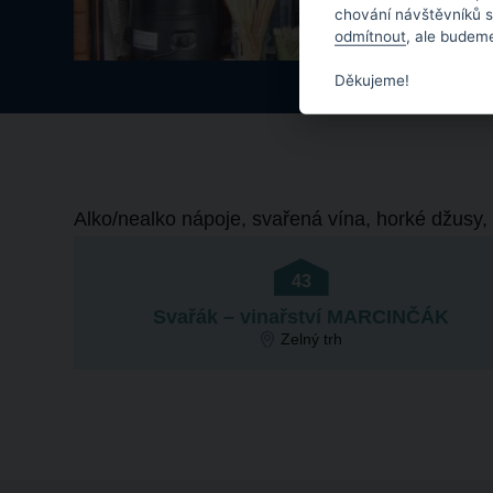
chování návštěvníků 
odmítnout
, ale budeme
Děkujeme!
Alko/nealko nápoje, svařená vína, horké džusy, p
43
Svařák – vinařství MARCINČÁK
Zelný trh