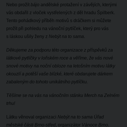
Nebo prožít
bájo
andělské protažení v závějích, kterými
vás obdařil z vloček vystřelených z děl hradu Špilberk.
Tento pohádkový příběh motivů s dráčkem si můžete
prožít při pohledu na vánoční pytlíček, který pro vás
s láskou ušily ženy z
Nebýt na to sama
.
Děkujeme za podporu této organizace z příspěvků za
látkové pytlíčky v loňském roce a věříme, že vás nové
snové motivy na noční obloze na letošním motivu látky
okouzlí a potěší vaše blízké, které obdarujete dárkem
zabaleným do tohoto unikátního pytlíčku.
Těšíme se na vás na vánočním stánku Merch na Zelném
trhu!
Látku věnoval organizaci
Nebýt na to sama Úřad
městské části Brno-střed
, organizátor
Vánoce Brno.