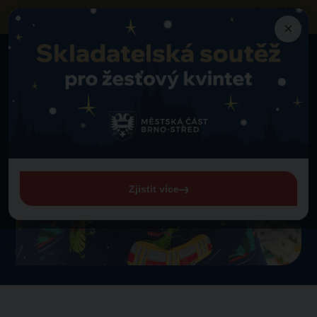
Výzva k obsazení vybraných prodejních míst
na akci „Vánoce Brno 2026“
neziskovými organizacemi a sociálními podniky
×
Merch
Vánoční pytlíčky 2025
Zpět na merch
Vánoční pytlíčky 2025
Zjistit více