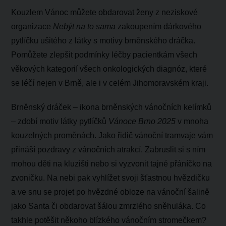
Kouzlem Vánoc můžete obdarovat ženy z neziskové
organizace
Nebýt na to sama
zakoupením dárkového
pytlíčku ušitého z látky s motivy brněnského dráčka.
Pomůžete zlepšit podmínky léčby pacientkám všech
věkových kategorií všech onkologických diagnóz, které
se léčí nejen v Brně, ale i v celém Jihomoravském kraji.
Brněnský dráček – ikona brněnských vánočních kelímků
– zdobí motiv látky pytlíčků
Vánoce Brno 2025
v mnoha
kouzelných proměnách. Jako řidič vánoční tramvaje vám
přináší pozdravy z vánočních atrakcí. Zabruslit si s ním
mohou děti na kluzišti nebo si vyzvonit tajné přáníčko na
zvoničku. Na nebi pak vyhlížet svoji šťastnou hvězdičku
a ve snu se projet po hvězdné obloze na vánoční šalině
jako Santa či obdarovat šálou zmrzlého sněhuláka. Co
takhle potěšit někoho blízkého vánočním stromečkem?