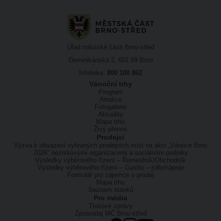
Úřad městské části Brno-střed
Dominikánská 2, 601 69 Brno
Infolinka:
800 100 862
Vánoční trhy
Program
Atrakce
Fotogalerie
Aktuality
Mapa trhu
Živý přenos
Prodejci
Výzva k obsazení vybraných prodejních míst na akci „Vánoce Brno
2026“ neziskovými organizacemi a sociálními podniky
Výsledky výběrového řízení – Řemeslník/Obchodník
Výsledky výběrového řízení – Gastro – jídlo/nápoje
Formulář pro zájemce o prodej
Mapa trhu
Seznam stánků
Pro média
Tiskové zprávy
Zpravodaj MČ Brno-střed