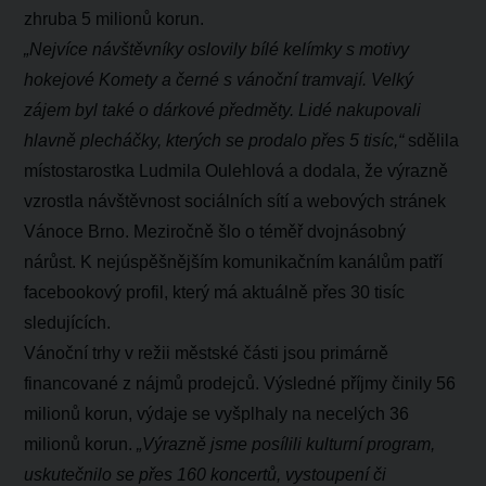
zhruba 5 milionů korun.
„Nejvíce návštěvníky oslovily bílé kelímky s motivy
hokejové Komety a černé s vánoční tramvají. Velký
zájem byl také o dárkové předměty. Lidé nakupovali
hlavně plecháčky, kterých se prodalo přes 5 tisíc,“
sdělila
místostarostka Ludmila Oulehlová a dodala, že výrazně
vzrostla návštěvnost sociálních sítí a webových stránek
Vánoce Brno. Meziročně šlo o téměř dvojnásobný
nárůst. K nejúspěšnějším komunikačním kanálům patří
facebookový profil, který má aktuálně přes 30 tisíc
sledujících.
Vánoční trhy v režii městské části jsou primárně
financované z nájmů prodejců. Výsledné příjmy činily 56
milionů korun, výdaje se vyšplhaly na necelých 36
milionů korun.
„Výrazně jsme posílili kulturní program,
uskutečnilo se přes 160 koncertů, vystoupení či