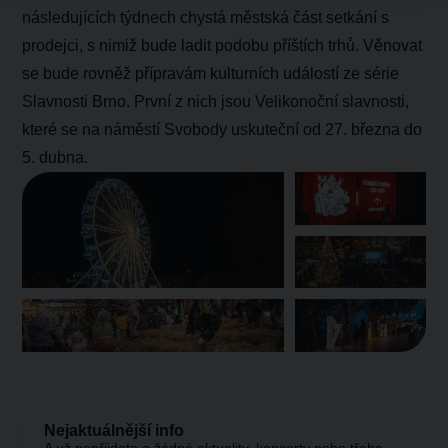
následujících týdnech chystá městská část setkání s
prodejci, s nimiž bude ladit podobu příštích trhů. Věnovat
se bude rovněž přípravám kulturních událostí ze série
Slavnosti Brno. První z nich jsou Velikonoční slavnosti,
které se na náměstí Svobody uskuteční od 27. března do
5. dubna.
Nejaktuálnější info
A už nepřijdete o žádné aktuality, koncerty nebo třeba