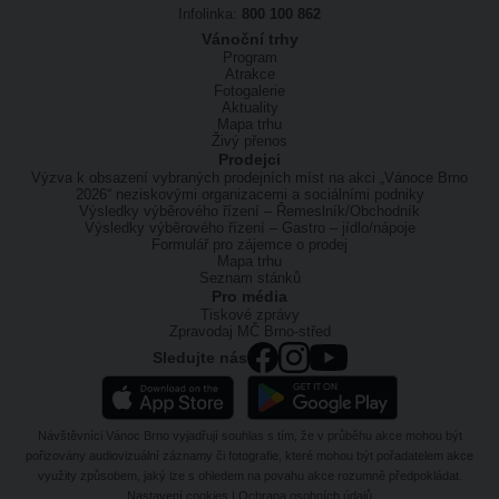
Infolinka:
800 100 862
Vánoční trhy
Program
Atrakce
Fotogalerie
Aktuality
Mapa trhu
Živý přenos
Prodejci
Výzva k obsazení vybraných prodejních míst na akci „Vánoce Brno
2026“ neziskovými organizacemi a sociálními podniky
Výsledky výběrového řízení – Řemeslník/Obchodník
Výsledky výběrového řízení – Gastro – jídlo/nápoje
Formulář pro zájemce o prodej
Mapa trhu
Seznam stánků
Pro média
Tiskové zprávy
Zpravodaj MČ Brno-střed
Sledujte nás
Návštěvníci Vánoc Brno vyjadřují souhlas s tím, že v průběhu akce mohou být
pořizovány audiovizuální záznamy či fotografie, které mohou být pořadatelem akce
využity způsobem, jaký lze s ohledem na povahu akce rozumně předpokládat.
Nastavení cookies
|
Ochrana osobních údajů