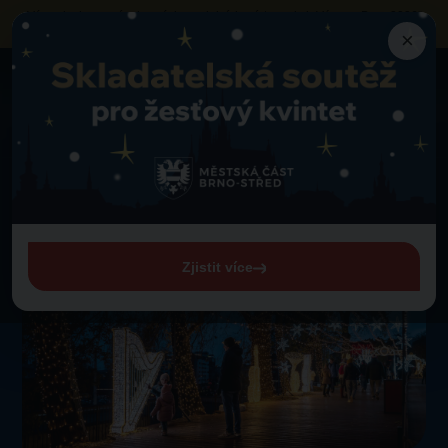
Výzva k obsazení vybraných prodejních míst
na akci „Vánoce Brno 2026“
neziskovými organizacemi a sociálními podniky
×
Aktuality
Zpět na novinky
Vánoce Brno mají za sebou mimořádný ročník
Vánoce Brno mají za
sebou mimořádný ročník
7. 1. 2026
Zjistit více