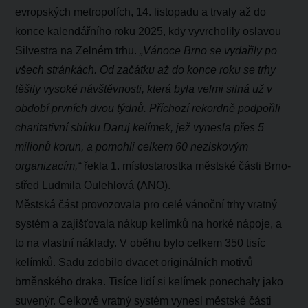
evropských metropolích, 14. listopadu a trvaly až do
konce kalendářního roku 2025, kdy vyvrcholily oslavou
Silvestra na Zelném trhu.
„Vánoce Brno se vydařily po
všech stránkách. Od začátku až do konce roku se trhy
těšily vysoké návštěvnosti, která byla velmi silná už v
období prvních dvou týdnů. Příchozí rekordně podpořili
charitativní sbírku Daruj kelímek, jež vynesla přes 5
milionů korun, a pomohli celkem 60 neziskovým
organizacím,“
řekla 1. místostarostka městské části Brno-
střed Ludmila Oulehlová (ANO).
Městská část provozovala pro celé vánoční trhy vratný
systém a zajišťovala nákup kelímků na horké nápoje, a
to na vlastní náklady. V oběhu bylo celkem 350 tisíc
kelímků. Sadu zdobilo dvacet originálních motivů
brněnského draka. Tisíce lidí si kelímek ponechaly jako
suvenýr. Celkově vratný systém vynesl městské části