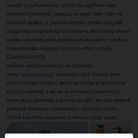
soutěží o zajímavé ceny. Vyhrát lze například sadu
dárkových předmětů, poukazy na punč nebo lístky na
oblíbené atrakce. K nejhodnotnějším cenám pak patří
vstupenka na vyhlídkový let balónem, který každý víkend
vzlétá z piazzetty před Janáčkovým divadlem,
“ uvedla 1.
místostarostka městské části Brno-střed Ludmila
Oulehlová (ANO).
Veškeré soutěže probíhají na oficiálním
webu:
vanocebrno.cz
, sociálních sítích Vánoce Brno
nebo v mobilní aplikaci, kterou je možné
si stáhnout do
chytrých telefonů. Lidé se na zmíněných platformách
nejen dozví podmínky a termíny soutěží, ale také veškeré
potřebné informace o brněnských vánočních trzích
včetně kulturního programu či otevírací doby atrakcí.