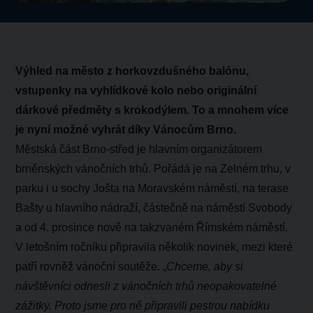
Výhled na město z horkovzdušného balónu,
vstupenky na vyhlídkové kolo nebo originální
dárkové předměty s krokodýlem. To a mnohem více
je nyní možné vyhrát díky Vánocům Brno.
Městská část Brno-střed je hlavním organizátorem
brněnských vánočních trhů. Pořádá je na Zelném trhu, v
parku i u sochy Jošta na Moravském náměstí, na terase
Bašty u hlavního nádraží, částečně na náměstí Svobody
a od 4. prosince nově na takzvaném Římském náměstí.
V letošním ročníku připravila několik novinek, mezi které
patří rovněž vánoční soutěže. „
Chceme, aby si
návštěvníci odnesli z vánočních trhů neopakovatelné
zážitky. Proto jsme pro ně připravili pestrou nabídku