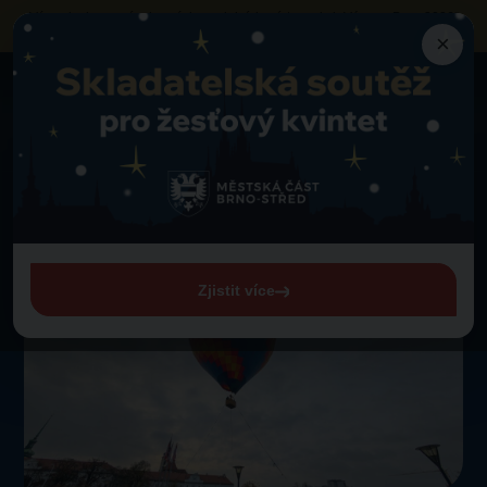
Výzva k obsazení vybraných prodejních míst
na akci „Vánoce Brno 2026“
neziskovými organizacemi a sociálními podniky
×
Aktuality
Zpět na novinky
Vyhrajte atraktivní ceny s Vánocemi Brno
Vyhrajte atraktivní ceny s
Vánocemi Brno
20. 11. 2025
Zjistit více