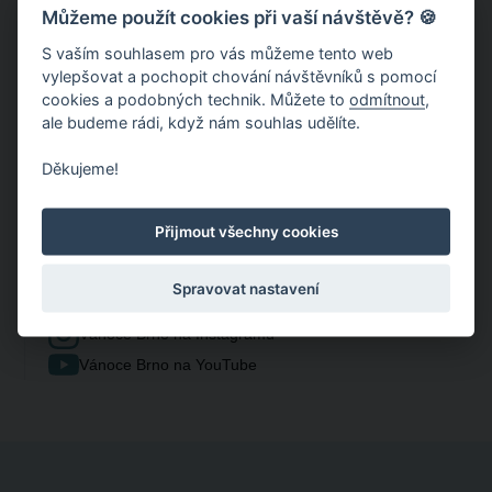
Můžeme použít cookies při vaší návštěvě? 🍪
S vaším souhlasem pro vás můžeme tento web
vylepšovat a pochopit chování návštěvníků s pomocí
cookies a podobných technik. Můžete to
odmítnout
,
ale budeme rádi, když nám souhlas udělíte.
Děkujeme!
Nejaktuálnější info
Přijmout všechny cookies
A už nepřijdete o žádné aktuality, koncerty nebo třeba
soutěže.
Spravovat nastavení
Vánoce Brno na Facebooku
Vánoce Brno na Instagramu
Vánoce Brno na YouTube